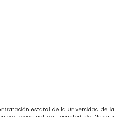
ontratación estatal de la Universidad de la
ejero municipal de Juventud de Neiva •