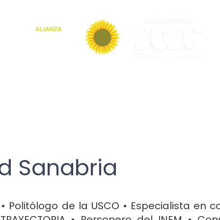
d Sanabria
 • Politólogo de la USCO • Especialista en c
TRAYECTORIA • Personero del INEM • Cons