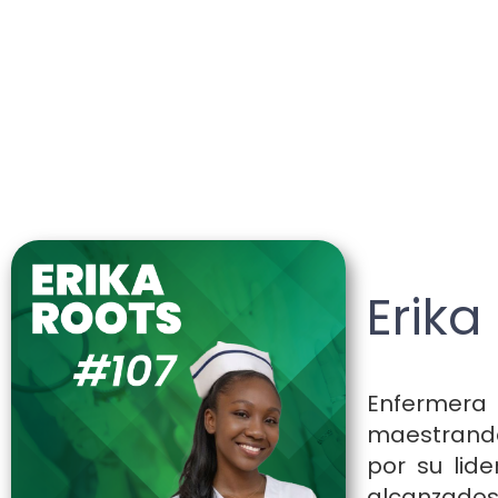
Erika
Enfermera 
maestranda 
por su lid
alcanzados.