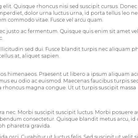
elit. Quisque rhoncus nisi sed suscipit cursus. Donec 
diet, dolor urna luctus urna, id porta tellus leo nec n
 sem commodo vitae. Fusce vel arcu quam.
c justo ac fermentum. Quisque quis enim sit amet vel
c.
llicitudin sed dui. Fusce blandit turpis nec aliquam p
llus at, aliquet sapien.
ptos himenaeos. Praesent ut libero a ipsum aliquam a
aximus eu odio ac euismod. Maecenas faucibus turpis s
 rhoncus magna congue. Ut ut turpis suscipit massa mo
 nec. Morbi suscipit suscipit luctus. Morbi posuere au
bibendum consectetur. Quisque blandit metus arcu, id
bh pharetra gravida.
vida orci. Curabitur ut luctus felis. Sed suscipit ut ve