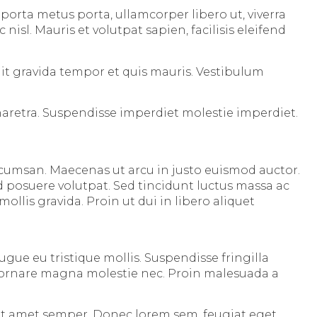
porta metus porta, ullamcorper libero ut, viverra
isl. Mauris et volutpat sapien, facilisis eleifend
it gravida tempor et quis mauris. Vestibulum
haretra. Suspendisse imperdiet molestie imperdiet.
ccumsan. Maecenas ut arcu in justo euismod auctor.
ed posuere volutpat. Sed tincidunt luctus massa ac
llis gravida. Proin ut dui in libero aliquet
gue eu tristique mollis. Suspendisse fringilla
 ornare magna molestie nec. Proin malesuada a
lit sit amet semper. Donec lorem sem, feugiat eget