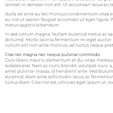
laoreet in, semper non elit. Ut accumsan lacus eu t
Nulla vel ante eu leo rhoncus condimentum vitae et
eu nisl ut sapien feugiat accumsan ut eget ligula. 
metus sagittis bibendum.
In sed rutrum magna. Nullam euismod metus ac sagitt
dictumst. Morbi lacinia fermentum mi eget auctor. A
rutrum elit non ante rhoncus, vel luctus neque pre
Cras nec magna nec neque pulvinar commodo.
Duis libero mauris, elementum et dui vitae, malesua
sodales erat. Nam ac nunc blandit, volutpat nunc a
amet pulvinar massa, id hendrerit ante. Vestibulum t
euismod, diam ante sollicitudin lacus, ac ferment
luctus diam. Cras nisi est, ultricies eget ipsum ut, vive