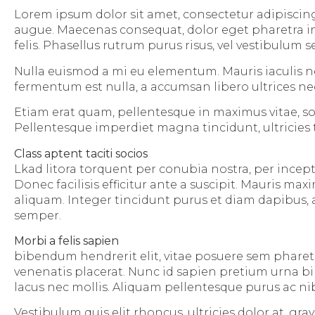
Lorem ipsum dolor sit amet, consectetur adipiscing 
augue. Maecenas consequat, dolor eget pharetra imper
felis. Phasellus rutrum purus risus, vel vestibulum
Nulla euismod a mi eu elementum. Mauris iaculis ne
fermentum est nulla, a accumsan libero ultrices ne
Etiam erat quam, pellentesque in maximus vitae, so
Pellentesque imperdiet magna tincidunt, ultricies te
Class aptent taciti socios
Lkad litora torquent per conubia nostra, per ince
Donec facilisis efficitur ante a suscipit. Mauris m
aliquam. Integer tincidunt purus et diam dapibus, a
semper.
Morbi a felis sapien
bibendum hendrerit elit, vitae posuere sem pharetra
venenatis placerat. Nunc id sapien pretium urna 
lacus nec mollis. Aliquam pellentesque purus ac ni
Vestibulum quis elit rhoncus, ultricies dolor at, gra