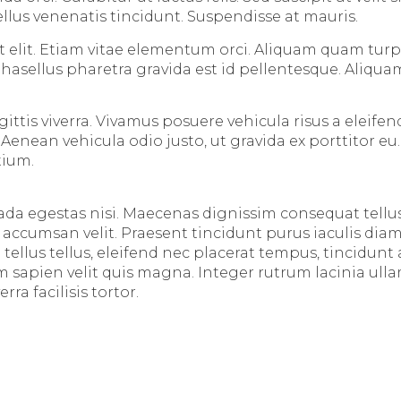
ellus venenatis tincidunt. Suspendisse at mauris.
 elit. Etiam vitae elementum orci. Aliquam quam turpi
Phasellus pharetra gravida est id pellentesque. Aliqua
is viverra. Vivamus posuere vehicula risus a eleifend
enean vehicula odio justo, ut gravida ex porttitor eu.
tium.
da egestas nisi. Maecenas dignissim consequat tellus 
, accumsan velit. Praesent tincidunt purus iaculis d
ellus tellus, eleifend nec placerat tempus, tincidunt 
um sapien velit quis magna. Integer rutrum lacinia u
rra facilisis tortor.