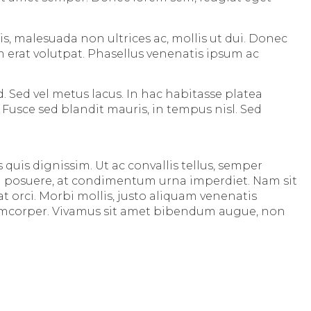
s, malesuada non ultrices ac, mollis ut dui. Donec
m erat volutpat. Phasellus venenatis ipsum ac
. Sed vel metus lacus. In hac habitasse platea
 Fusce sed blandit mauris, in tempus nisl. Sed
quis dignissim. Ut ac convallis tellus, semper
iam posuere, at condimentum urna imperdiet. Nam sit
at orci. Morbi mollis, justo aliquam venenatis
llamcorper. Vivamus sit amet bibendum augue, non