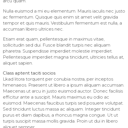
arcu quam.
Nulla euismod a mi eu elementum. Mauris iaculis nec justo
ac fermentum. Quisque quis enim sit amet velit gravida
tempor et quis mauris. Vestibulum fermentum est nulla, a
accumsan libero ultrices nec.
Etiam erat quam, pellentesque in maximus vitae,
sollicitudin sed dui. Fusce blandit turpis nec aliquam
pharetra. Suspendisse imperdiet molestie imperdiet.
Pellentesque imperdiet magna tincidunt, ultricies tellus at,
aliquet sapien.
Class aptent taciti socios
Lkad litora torquent per conubia nostra, per inceptos
himenaeos. Praesent ut libero a ipsum aliquam accumsan.
Maecenas ut arcu in justo euismod auctor. Donec facilisis
efficitur ante a suscipit. Mauris maximus eu odio ac
euismod. Maecenas faucibus turpis sed posuere volutpat.
Sed tincidunt luctus massa ac aliquam. Integer tincidunt
purus et diam dapibus, a rhoncus magna congue. Ut ut
turpis suscipit massa mollis gravida. Proin ut dui in libero
aliquet semper.