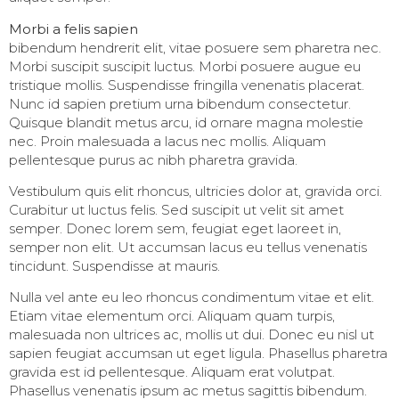
Morbi a felis sapien
bibendum hendrerit elit, vitae posuere sem pharetra nec.
Morbi suscipit suscipit luctus. Morbi posuere augue eu
tristique mollis. Suspendisse fringilla venenatis placerat.
Nunc id sapien pretium urna bibendum consectetur.
Quisque blandit metus arcu, id ornare magna molestie
nec. Proin malesuada a lacus nec mollis. Aliquam
pellentesque purus ac nibh pharetra gravida.
Vestibulum quis elit rhoncus, ultricies dolor at, gravida orci.
Curabitur ut luctus felis. Sed suscipit ut velit sit amet
semper. Donec lorem sem, feugiat eget laoreet in,
semper non elit. Ut accumsan lacus eu tellus venenatis
tincidunt. Suspendisse at mauris.
Nulla vel ante eu leo rhoncus condimentum vitae et elit.
Etiam vitae elementum orci. Aliquam quam turpis,
malesuada non ultrices ac, mollis ut dui. Donec eu nisl ut
sapien feugiat accumsan ut eget ligula. Phasellus pharetra
gravida est id pellentesque. Aliquam erat volutpat.
Phasellus venenatis ipsum ac metus sagittis bibendum.