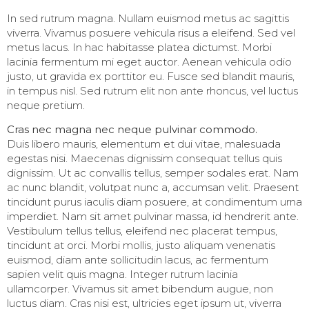
In sed rutrum magna. Nullam euismod metus ac sagittis
viverra. Vivamus posuere vehicula risus a eleifend. Sed vel
metus lacus. In hac habitasse platea dictumst. Morbi
lacinia fermentum mi eget auctor. Aenean vehicula odio
justo, ut gravida ex porttitor eu. Fusce sed blandit mauris,
in tempus nisl. Sed rutrum elit non ante rhoncus, vel luctus
neque pretium.
Cras nec magna nec neque pulvinar commodo.
Duis libero mauris, elementum et dui vitae, malesuada
egestas nisi. Maecenas dignissim consequat tellus quis
dignissim. Ut ac convallis tellus, semper sodales erat. Nam
ac nunc blandit, volutpat nunc a, accumsan velit. Praesent
tincidunt purus iaculis diam posuere, at condimentum urna
imperdiet. Nam sit amet pulvinar massa, id hendrerit ante.
Vestibulum tellus tellus, eleifend nec placerat tempus,
tincidunt at orci. Morbi mollis, justo aliquam venenatis
euismod, diam ante sollicitudin lacus, ac fermentum
sapien velit quis magna. Integer rutrum lacinia
ullamcorper. Vivamus sit amet bibendum augue, non
luctus diam. Cras nisi est, ultricies eget ipsum ut, viverra